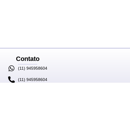
Contato
(11) 945958604
(11) 945958604
contato@ritaromaro.com.br
Av. Paulista, 1159 - CJ 202
Jd. Paulista
São Paulo - SP
CEP: 01311-921