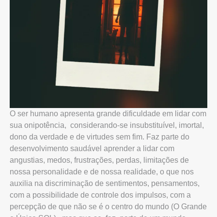
O ser humano apresenta grande dificuldade em lidar com
sua onipotência, considerando-se insubstituível, imortal,
dono da verdade e de virtudes sem fim. Faz parte do
desenvolvimento saudável aprender a lidar com
angustias, medos, frustrações, perdas, limitações de
nossa personalidade e de nossa realidade, o que nos
auxilia na discriminação de sentimentos, pensamentos,
com a possibilidade de controle dos impulsos, com a
percepção de que não se é o centro do mundo (O Grande