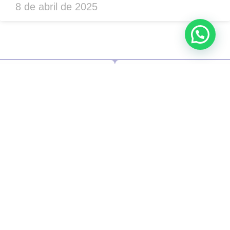
8 de abril de 2025
Contato
(11) 945958604
(11) 945958604
contato@ritaromaro.com.br
Av. Paulista, 1159 - CJ
202
Jd. Paulista
São Paulo - SP
CEP: 01311-921