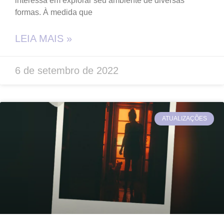
interessa em explorar seu ambiente de diversas
formas. À medida que
LEIA MAIS »
6 de setembro de 2022
ATUALIZAÇÕES