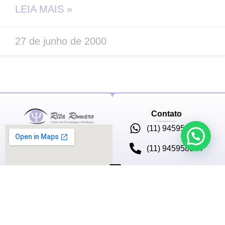
LEIA MAIS »
27 de junho de 2000
Contato
(11) 945958604
(11) 945958604
contato@ritaromaro.com.br
Av. Paulista, 1159 - CJ
202
Jd. Paulista
São Paulo - SP