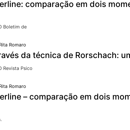
derline: comparação em dois mome
O Boletim de
avés da técnica de Rorschach: uma
 Revista Psico
derline – comparação em dois mom
.