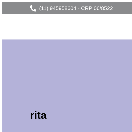
(11) 945958604 - CRP 06/8522
rita